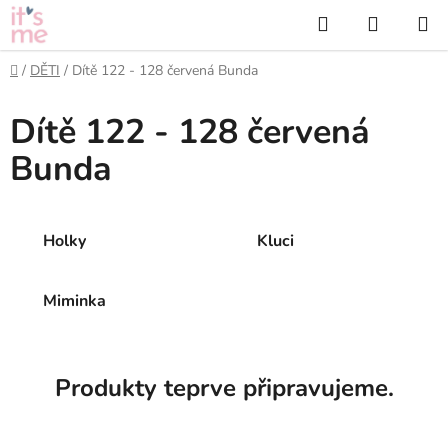
Přejít
Hledat
NÁKUP
na
KOŠÍK
obsah
Domů
/
DĚTI
/
Dítě 122 - 128 červená Bunda
Dítě 122 - 128 červená
Bunda
Holky
Kluci
Miminka
Produkty teprve připravujeme.