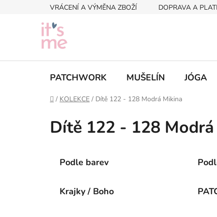
Přejít
VRÁCENÍ A VÝMĚNA ZBOŽÍ
DOPRAVA A PLAT
na
obsah
PATCHWORK
MUŠELÍN
JÓGA
Domů
/
KOLEKCE
/
Dítě 122 - 128 Modrá Mikina
Dítě 122 - 128 Modrá
Podle barev
Podl
Krajky / Boho
PAT