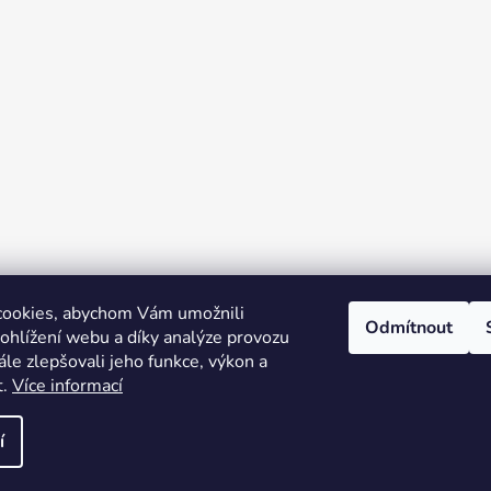
cookies, abychom Vám umožnili
Odmítnout
ohlížení webu a díky analýze provozu
le zlepšovali jeho funkce, výkon a
t.
Více informací
í
a práva vyhrazena.