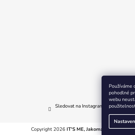
a
t
í
Používáme 
pohodlné pr
webu neustá
Sledovat na Instagramu
použitelnos
Nastaven
Copyright 2026
IT'S ME, Jakomama.cz
. Všechn