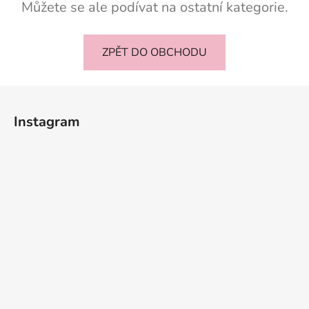
Můžete se ale podívat na ostatní kategorie.
ZPĚT DO OBCHODU
Z
á
Instagram
p
a
t
í