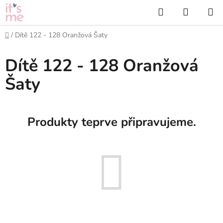
Přejít
Hledat
NÁKUP
na
KOŠÍK
obsah
Domů
/
Dítě 122 - 128 Oranžová Šaty
Dítě 122 - 128 Oranžová
Šaty
Produkty teprve připravujeme.