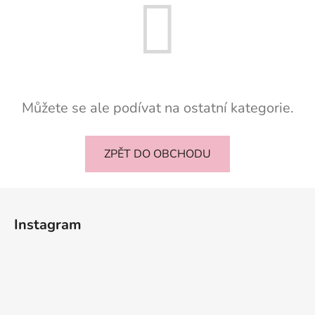
Můžete se ale podívat na ostatní kategorie.
ZPĚT DO OBCHODU
Z
á
Instagram
p
a
t
í