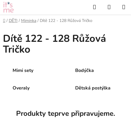
Přejít
Hledat
NÁKUP
na
KOŠÍK
obsah
Domů
/
DĚTI
/
Miminka
/
Dítě 122 - 128 Růžová Tričko
Dítě 122 - 128 Růžová
Tričko
Mimi sety
Bodýčka
Overaly
Dětská postýlka
Produkty teprve připravujeme.