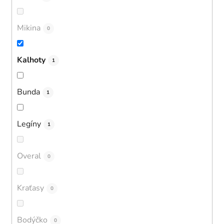
Mikina
0
Kalhoty
1
Bunda
1
Legíny
1
Overal
0
Kraťasy
0
Bodýčko
0