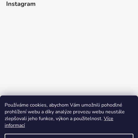
d
Instagram
p
a
a
c
t
í
p
í
r
v
k
y
v
ý
p
i
s
u
Používáme cookies, abychom Vám umožnili pohodlné
prohlížení webu a díky analýze provozu webu neustále
Sledovat na Instagramu
zlepšovali jeho funkce, výkon a použitelnost.
Více
informací