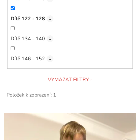
Dítě 122 - 128
1
Dítě 134 - 140
1
Dítě 146 - 152
1
VYMAZAT FILTRY
Položek k zobrazení:
1
V
ý
p
i