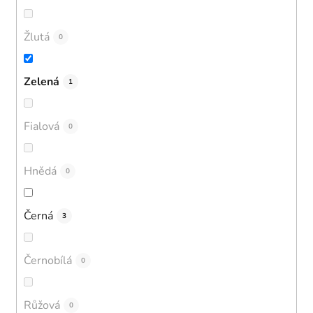
Žlutá
0
Zelená
1
Fialová
0
Hnědá
0
Černá
3
Černobílá
0
Růžová
0