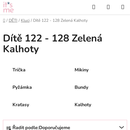
Přejít
Hledat
NÁKUP
na
KOŠÍK
obsah
Domů
/
DĚTI
/
Kluci
/
Dítě 122 - 128 Zelená Kalhoty
Dítě 122 - 128 Zelená
Kalhoty
Trička
Mikiny
Pyžámka
Bundy
Kraťasy
Kalhoty
Ř
Řadit podle:
Doporučujeme