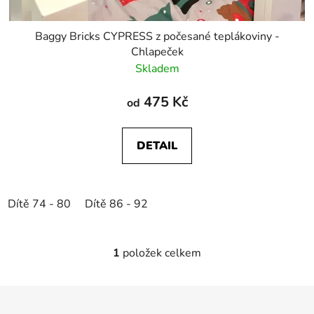
Baggy Bricks CYPRESS z počesané teplákoviny -
Chlapeček
Skladem
475 Kč
od
DETAIL
Dítě 74 - 80
Dítě 86 - 92
1
položek celkem
O
v
l
Z
á
á