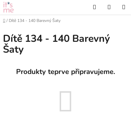
Přejít
Hledat
NÁKUP
na
KOŠÍK
obsah
Domů
/
Dítě 134 - 140 Barevný Šaty
Dítě 134 - 140 Barevný
Šaty
Produkty teprve připravujeme.