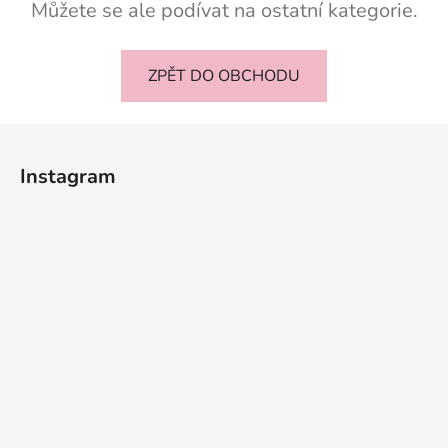
Můžete se ale podívat na ostatní kategorie.
ZPĚT DO OBCHODU
Z
á
Instagram
p
a
t
í