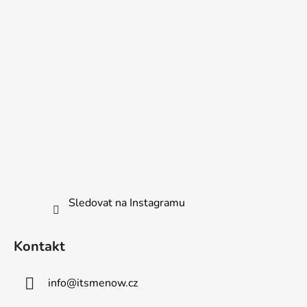
í
Sledovat na Instagramu
Kontakt
info
@
itsmenow.cz