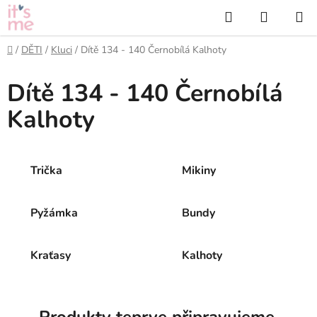
Přejít
Hledat
NÁKUP
na
KOŠÍK
obsah
Domů
/
DĚTI
/
Kluci
/
Dítě 134 - 140 Černobílá Kalhoty
Dítě 134 - 140 Černobílá
Kalhoty
Trička
Mikiny
Pyžámka
Bundy
Kraťasy
Kalhoty
Produkty teprve připravujeme.