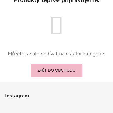
Můžete se ale podívat na ostatní kategorie.
ZPĚT DO OBCHODU
Z
á
Instagram
p
a
t