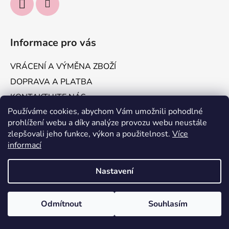
Informace pro vás
VRÁCENÍ A VÝMĚNA ZBOŽÍ
DOPRAVA A PLATBA
KONTAKTUJTE NÁS
Používáme cookies, abychom Vám umožnili pohodlné
Obchodní podmínky
prohlížení webu a díky analýze provozu webu neustále
Podmínky ochrany osobních údajů
zlepšovali jeho funkce, výkon a použitelnost.
Více
informací
Vytvořil Shoptet
Nastavení
Copyright 2026
IT'S ME, Jakomama.cz
. Všechna práva
vyhrazena.
Odmítnout
Souhlasím
Odstoupit od smlouvy