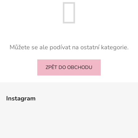
Můžete se ale podívat na ostatní kategorie.
ZPĚT DO OBCHODU
Z
á
Instagram
p
a
t
í