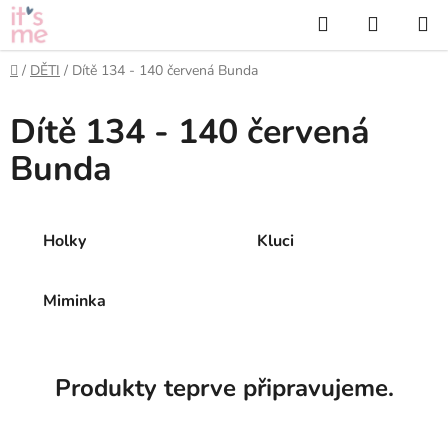
Přejít
Hledat
NÁKUP
na
KOŠÍK
obsah
Domů
/
DĚTI
/
Dítě 134 - 140 červená Bunda
Dítě 134 - 140 červená
Bunda
Holky
Kluci
Miminka
Produkty teprve připravujeme.