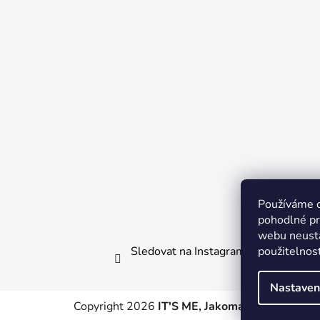
a
t
í
Používáme 
pohodlné pr
webu neustá
Sledovat na Instagramu
použitelnos
Nastaven
Copyright 2026
IT'S ME, Jakomama.cz
. Všechn