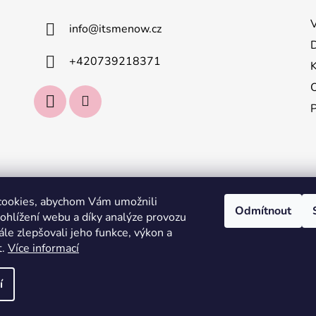
info
@
itsmenow.cz
+420739218371
cookies, abychom Vám umožnili
Odmítnout
ohlížení webu a díky analýze provozu
le zlepšovali jeho funkce, výkon a
t.
Více informací
í
a práva vyhrazena.