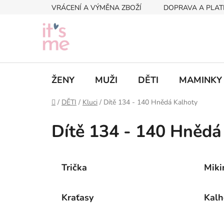
Přejít
VRÁCENÍ A VÝMĚNA ZBOŽÍ
DOPRAVA A PLAT
na
obsah
ŽENY
MUŽI
DĚTI
MAMINKY
Domů
/
DĚTI
/
Kluci
/
Dítě 134 - 140 Hnědá Kalhoty
Dítě 134 - 140 Hnědá
Trička
Miki
Kraťasy
Kalh