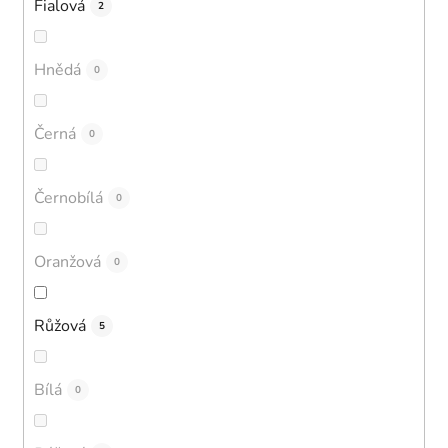
Fialová
2
Hnědá
0
Černá
0
Černobílá
0
Oranžová
0
Růžová
5
Bílá
0