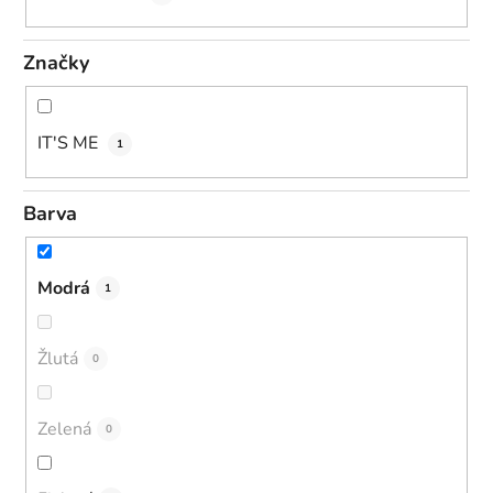
Značky
IT'S ME
1
Barva
Modrá
1
Žlutá
0
Zelená
0