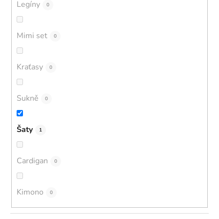
Legíny
0
Mimi set
0
Kraťasy
0
Sukně
0
Šaty
1
Cardigan
0
Kimono
0