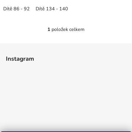
Dítě 86 - 92
Dítě 134 - 140
1
položek celkem
O
v
l
Z
á
á
d
Instagram
p
a
a
c
t
í
p
í
r
v
k
y
v
ý
p