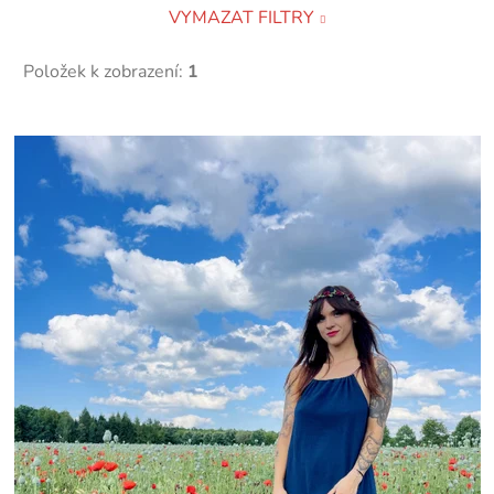
VYMAZAT FILTRY
Položek k zobrazení:
1
V
ý
p
i
s
p
r
o
d
u
k
t
ů