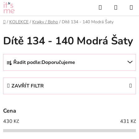
Přejít
Hledat
NÁKUP
na
KOŠÍK
obsah
Domů
/
KOLEKCE
/
Krajky / Boho
/
Dítě 134 - 140 Modrá Šaty
Dítě 134 - 140 Modrá Šaty
Ř
Řadit podle:
Doporučujeme
a
z
e
ZAVŘÍT FILTR
n
í
p
Cena
r
o
430
Kč
431
Kč
d
u