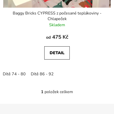
Baggy Bricks CYPRESS z počesané teplákoviny -
Chlapeček
Skladem
475 Kč
od
DETAIL
Dítě 74 - 80
Dítě 86 - 92
1
položek celkem
O
v
l
Z
á
á