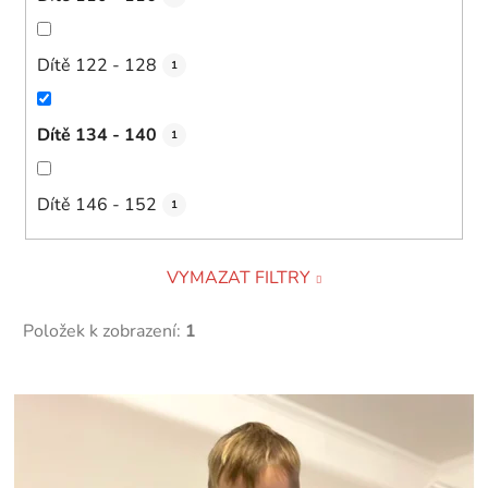
Dítě 122 - 128
1
Dítě 134 - 140
1
Dítě 146 - 152
1
VYMAZAT FILTRY
Položek k zobrazení:
1
V
ý
p
i