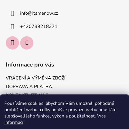
info
@
itsmenow.cz
+420739218371
Informace pro vás
VRÁCENÍ A VÝMĚNA ZBOŽÍ
DOPRAVA A PLATBA
KONTAKTUJTE NÁS
Používáme cookies, abychom Vám umožnili pohodlné
Obchodní podmínky
prohlížení webu a díky analýze provozu webu neustále
Podmínky ochrany osobních údajů
zlepšovali jeho funkce, výkon a použitelnost.
Více
informací