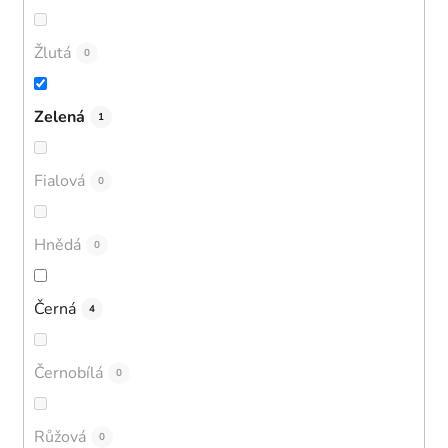
Žlutá
0
Zelená
1
Fialová
0
Hnědá
0
Černá
4
Černobílá
0
Růžová
0