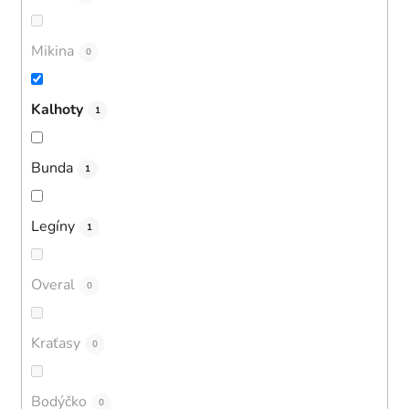
Mikina
0
Kalhoty
1
Bunda
1
Legíny
1
Overal
0
Kraťasy
0
Bodýčko
0