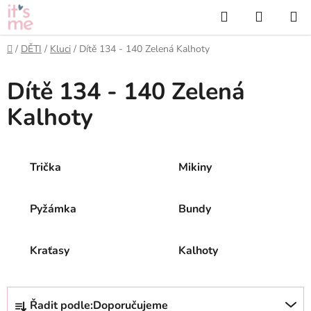
Přejít
Hledat
NÁKUP
na
KOŠÍK
obsah
Domů
/
DĚTI
/
Kluci
/
Dítě 134 - 140 Zelená Kalhoty
Dítě 134 - 140 Zelená
Kalhoty
Trička
Mikiny
Pyžámka
Bundy
Kraťasy
Kalhoty
Ř
Řadit podle:
Doporučujeme