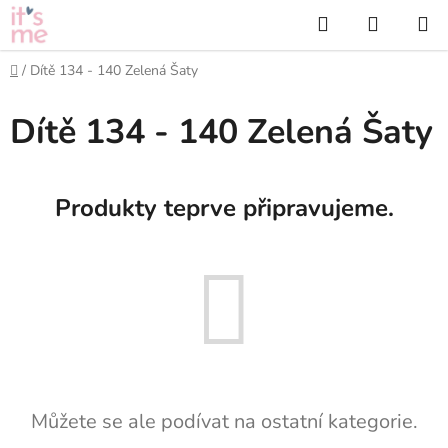
Přejít
Hledat
NÁKUP
na
KOŠÍK
obsah
Domů
/
Dítě 134 - 140 Zelená Šaty
Dítě 134 - 140 Zelená Šaty
Produkty teprve připravujeme.
Můžete se ale podívat na ostatní kategorie.