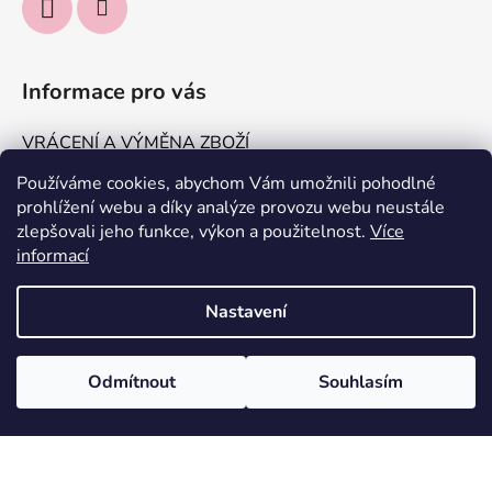
Informace pro vás
VRÁCENÍ A VÝMĚNA ZBOŽÍ
DOPRAVA A PLATBA
Používáme cookies, abychom Vám umožnili pohodlné
prohlížení webu a díky analýze provozu webu neustále
KONTAKTUJTE NÁS
zlepšovali jeho funkce, výkon a použitelnost.
Více
Obchodní podmínky
informací
Podmínky ochrany osobních údajů
Nastavení
Vytvořil Shoptet
Odmítnout
Souhlasím
Copyright 2026
IT'S ME, Jakomama.cz
. Všechna práva
vyhrazena.
Odstoupit od smlouvy