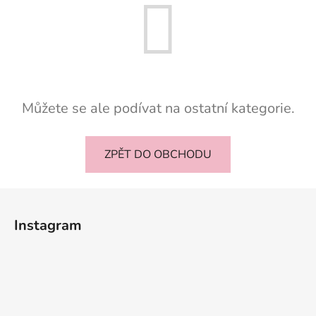
Můžete se ale podívat na ostatní kategorie.
ZPĚT DO OBCHODU
Z
á
Instagram
p
a
t
í