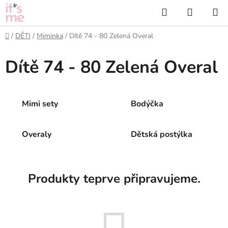
Přejít
Hledat
NÁKUP
na
KOŠÍK
obsah
Domů
/
DĚTI
/
Miminka
/
Dítě 74 - 80 Zelená Overal
Dítě 74 - 80 Zelená Overal
Mimi sety
Bodýčka
Overaly
Dětská postýlka
Produkty teprve připravujeme.