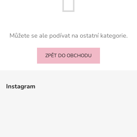
Můžete se ale podívat na ostatní kategorie.
ZPĚT DO OBCHODU
Z
á
Instagram
p
a
t
í