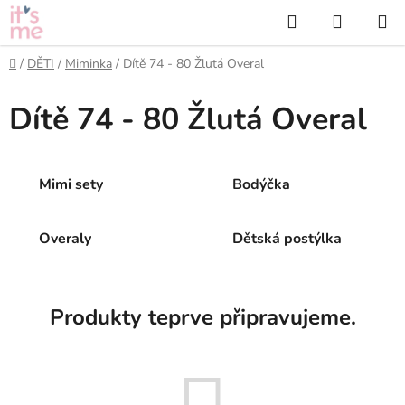
Přejít
Hledat
NÁKUP
na
KOŠÍK
obsah
Domů
/
DĚTI
/
Miminka
/
Dítě 74 - 80 Žlutá Overal
Dítě 74 - 80 Žlutá Overal
Mimi sety
Bodýčka
Overaly
Dětská postýlka
Produkty teprve připravujeme.