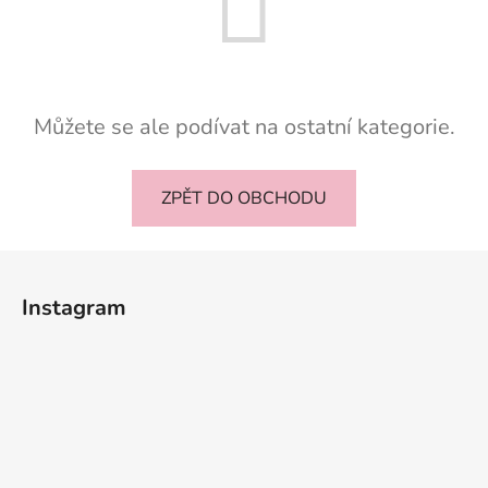
Můžete se ale podívat na ostatní kategorie.
ZPĚT DO OBCHODU
Z
á
Instagram
p
a
t
í