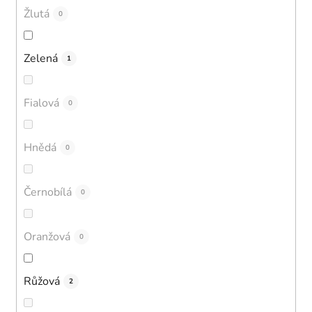
Žlutá
0
Zelená
1
Fialová
0
Hnědá
0
Černobílá
0
Oranžová
0
Růžová
2