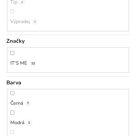
Tip
0
Výprodej
0
Značky
IT'S ME
12
Barva
Černá
7
Modrá
1