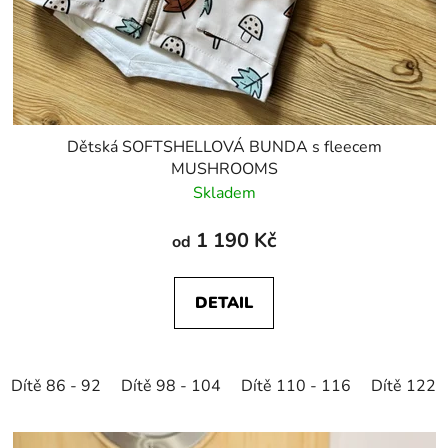
Dětská SOFTSHELLOVÁ BUNDA s fleecem
MUSHROOMS
Skladem
1 190 Kč
od
DETAIL
Dítě 86 - 92
Dítě 98 - 104
Dítě 110 - 116
Dítě 122 