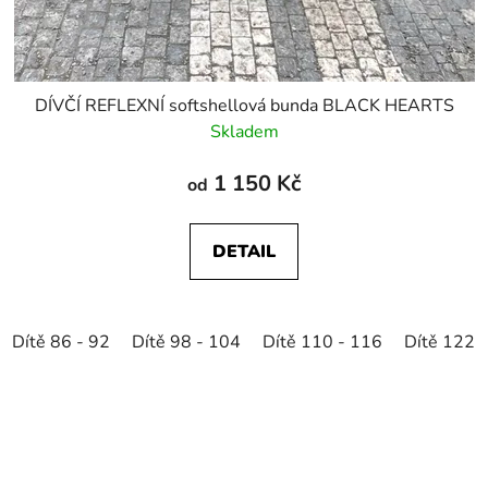
DÍVČÍ REFLEXNÍ softshellová bunda BLACK HEARTS
Skladem
1 150 Kč
od
DETAIL
Dítě 86 - 92
Dítě 98 - 104
Dítě 110 - 116
Dítě 122 