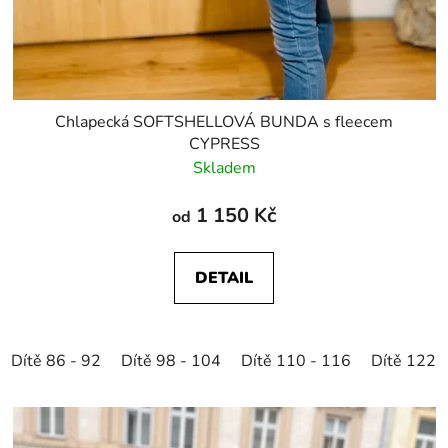
Chlapecká SOFTSHELLOVÁ BUNDA s fleecem
CYPRESS
Skladem
1 150 Kč
od
DETAIL
Dítě 86 - 92
Dítě 98 - 104
Dítě 110 - 116
Dítě 122 