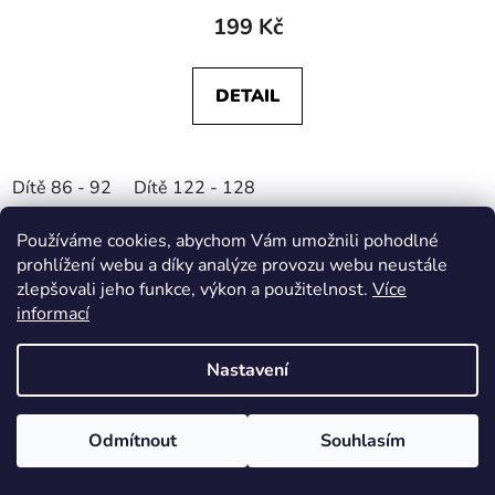
199 Kč
DETAIL
Dítě 86 - 92
Dítě 122 - 128
Používáme cookies, abychom Vám umožnili pohodlné
prohlížení webu a díky analýze provozu webu neustále
zlepšovali jeho funkce, výkon a použitelnost.
Více
informací
Nastavení
Odmítnout
Souhlasím