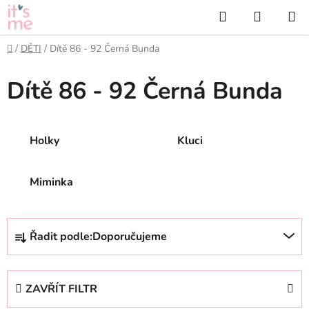
Přejít
Hledat
NÁKUP
na
KOŠÍK
obsah
Domů
/
DĚTI
/
Dítě 86 - 92 Černá Bunda
Dítě 86 - 92 Černá Bunda
Holky
Kluci
Miminka
Ř
Řadit podle:
Doporučujeme
a
z
e
ZAVŘÍT FILTR
n