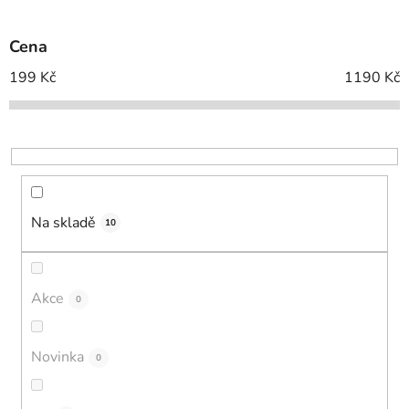
í
p
Cena
r
o
199
Kč
1190
Kč
d
u
k
t
ů
Na skladě
10
Akce
0
Novinka
0