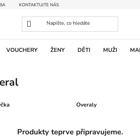
BA
KONTAKTUJTE NÁS
Obchodní podmínky
Podmín
VOUCHERY
ŽENY
DĚTI
MUŽI
MA
eral
ýčka
Overaly
Produkty teprve připravujeme.