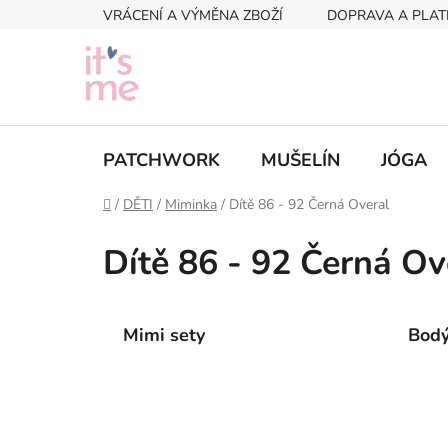
Přejít
VRÁCENÍ A VÝMĚNA ZBOŽÍ
DOPRAVA A PLAT
na
obsah
PATCHWORK
MUŠELÍN
JÓGA
Domů
/
DĚTI
/
Miminka
/
Dítě 86 - 92 Černá Overal
Dítě 86 - 92 Černá Ov
Mimi sety
Bod