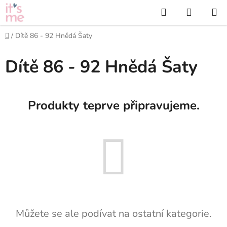
Přejít
Hledat
NÁKUP
na
KOŠÍK
obsah
Domů
/
Dítě 86 - 92 Hnědá Šaty
Dítě 86 - 92 Hnědá Šaty
Produkty teprve připravujeme.
Můžete se ale podívat na ostatní kategorie.