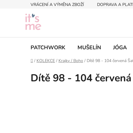
Přejít
VRÁCENÍ A VÝMĚNA ZBOŽÍ
DOPRAVA A PLAT
na
obsah
PATCHWORK
MUŠELÍN
JÓGA
Domů
/
KOLEKCE
/
Krajky / Boho
/
Dítě 98 - 104 červená Ša
Dítě 98 - 104 červená