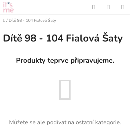
Přejít
Hledat
NÁKUP
na
KOŠÍK
obsah
Domů
/
Dítě 98 - 104 Fialová Šaty
Dítě 98 - 104 Fialová Šaty
Produkty teprve připravujeme.
Můžete se ale podívat na ostatní kategorie.