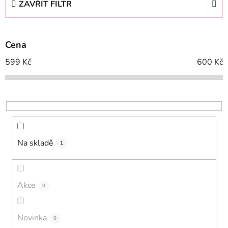
ZAVŘÍT FILTR
n
í
p
Cena
r
o
599
Kč
600
Kč
d
u
k
t
ů
Na skladě
1
Akce
0
Novinka
0