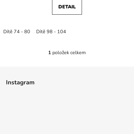
DETAIL
Dítě 74 - 80
Dítě 98 - 104
1
položek celkem
O
v
l
Z
á
á
d
Instagram
p
a
a
c
t
í
p
í
r
v
k