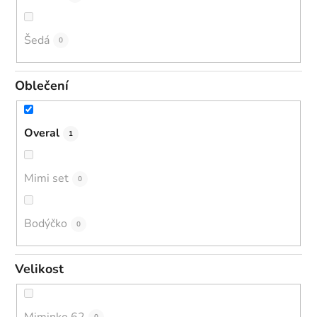
Šedá
0
Oblečení
Overal
1
Mimi set
0
Bodýčko
0
Velikost
Miminko 62