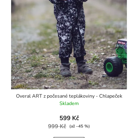
t
ů
Overal ART z počesané teplákoviny - Chlapeček
Skladem
599 Kč
999 Kč
(až –45 %)