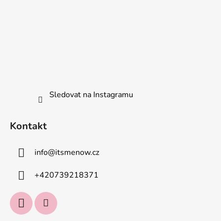
y
v
ý
p
i
s
u
Sledovat na Instagramu
Kontakt
info
@
itsmenow.cz
+420739218371