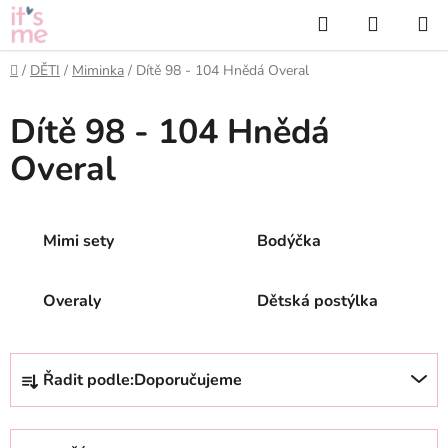
Přejít
Hledat
NÁKUP
na
KOŠÍK
obsah
Domů
/
DĚTI
/
Miminka
/
Dítě 98 - 104 Hnědá Overal
Dítě 98 - 104 Hnědá
Overal
Mimi sety
Bodýčka
Overaly
Dětská postýlka
Ř
Řadit podle:
Doporučujeme
a
z
e