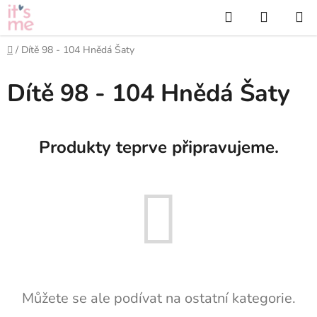
Přejít
Hledat
NÁKUP
na
KOŠÍK
obsah
Domů
/
Dítě 98 - 104 Hnědá Šaty
Dítě 98 - 104 Hnědá Šaty
Produkty teprve připravujeme.
Můžete se ale podívat na ostatní kategorie.