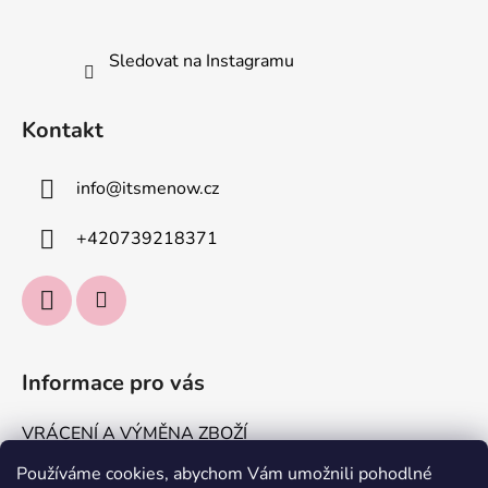
Sledovat na Instagramu
Kontakt
info
@
itsmenow.cz
+420739218371
Informace pro vás
VRÁCENÍ A VÝMĚNA ZBOŽÍ
DOPRAVA A PLATBA
Používáme cookies, abychom Vám umožnili pohodlné