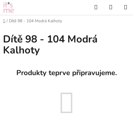
Přejít
Hledat
NÁKUP
na
KOŠÍK
obsah
Domů
/
Dítě 98 - 104 Modrá Kalhoty
Dítě 98 - 104 Modrá
Kalhoty
Produkty teprve připravujeme.