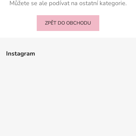
Můžete se ale podívat na ostatní kategorie.
ZPĚT DO OBCHODU
Z
á
Instagram
p
a
t
í