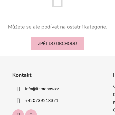
Můžete se ale podívat na ostatní kategorie.
ZPĚT DO OBCHODU
Kontakt
info
@
itsmenow.cz
+420739218371