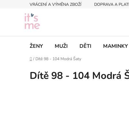
Přejít
VRÁCENÍ A VÝMĚNA ZBOŽÍ
DOPRAVA A PLAT
na
obsah
ŽENY
MUŽI
DĚTI
MAMINKY
Domů
/
Dítě 98 - 104 Modrá Šaty
Dítě 98 - 104 Modrá 