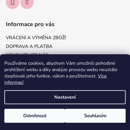
Informace pro vás
VRÁCENÍ A VÝMĚNA ZBOŽÍ
DOPRAVA A PLATBA
KONTAKTUJTE NÁS
Používáme cookies, abychom Vám umožnili pohodlné
Obchodní podmínky
prohlížení webu a díky analýze provozu webu neustále
Podmínky ochrany osobních údajů
zlepšovali jeho funkce, výkon a použitelnost.
Více
informací
Vytvořil Shoptet
Nastavení
Copyright 2026
IT'S ME, Jakomama.cz
. Všechna práva
vyhrazena.
Odmítnout
Souhlasím
Odstoupit od smlouvy