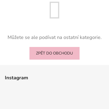
Můžete se ale podívat na ostatní kategorie.
ZPĚT DO OBCHODU
Z
á
Instagram
p
a
t
í