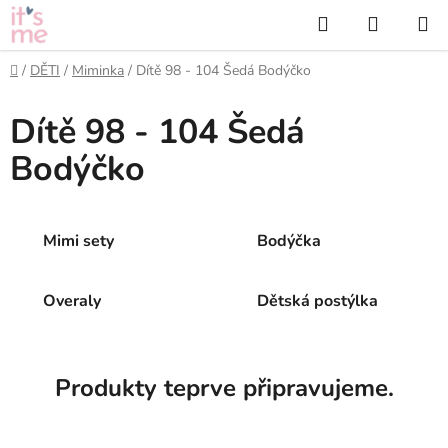
Přejít
Hledat
NÁKUP
na
KOŠÍK
obsah
Domů
/
DĚTI
/
Miminka
/
Dítě 98 - 104 Šedá Bodýčko
Dítě 98 - 104 Šedá
Bodýčko
Mimi sety
Bodýčka
Overaly
Dětská postýlka
Produkty teprve připravujeme.