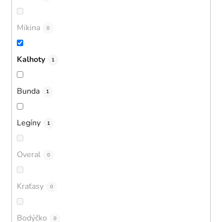
Mikina
0
Kalhoty
1
Bunda
1
Legíny
1
Overal
0
Kraťasy
0
Bodýčko
0