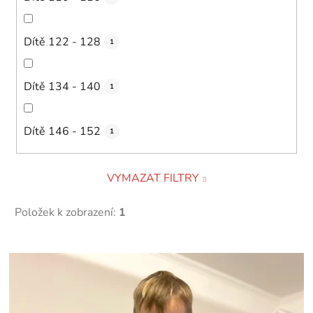
Dítě 122 - 128
1
Dítě 134 - 140
1
Dítě 146 - 152
1
VYMAZAT FILTRY
Položek k zobrazení:
1
V
ý
p
i