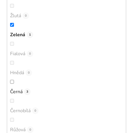
Žlutá
0
Zelená
1
Fialová
0
Hnědá
0
Černá
3
Černobílá
0
Růžová
0