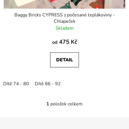
Baggy Bricks CYPRESS z počesané teplákoviny -
Chlapeček
Skladem
475 Kč
od
DETAIL
Dítě 74 - 80
Dítě 86 - 92
1
položek celkem
O
v
l
Z
á
á