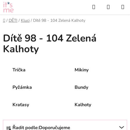
Přejít
Hledat
NÁKUP
na
KOŠÍK
obsah
Domů
/
DĚTI
/
Kluci
/
Dítě 98 - 104 Zelená Kalhoty
Dítě 98 - 104 Zelená
Kalhoty
Trička
Mikiny
Pyžámka
Bundy
Kraťasy
Kalhoty
Ř
Řadit podle:
Doporučujeme