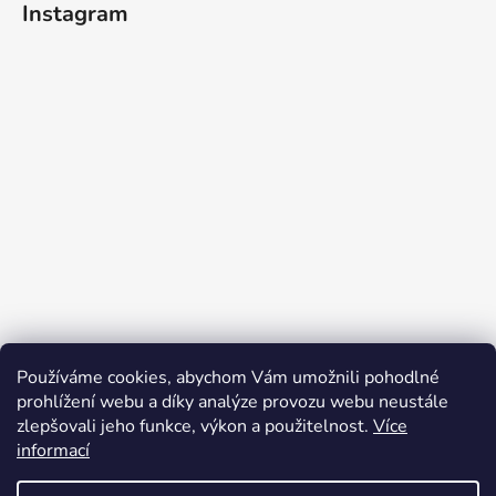
d
Instagram
p
a
a
c
t
í
p
í
r
v
k
y
v
ý
p
i
s
u
Používáme cookies, abychom Vám umožnili pohodlné
prohlížení webu a díky analýze provozu webu neustále
Sledovat na Instagramu
zlepšovali jeho funkce, výkon a použitelnost.
Více
informací