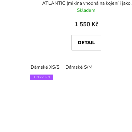
ATLANTIC (mikina vhodná na kojení i jako
těhotenská)
Skladem
1 550 Kč
DETAIL
Dámské XS/S
Dámské S/M
LONG VERZE