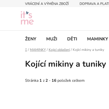
Přejít
VRÁCENÍ A VÝMĚNA ZBOŽÍ
DOPRAVA A PLAT
na
obsah
ŽENY
MUŽI
DĚTI
MAMINKY
Domů
/
MAMINKY
/
Kojicí oblečení
/
Kojící mikiny a tuniky
Kojící mikiny a tuniky
Stránka
1
z
2
-
16
položek celkem