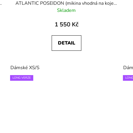
ATLANTIC POSEIDON (mikina vhodná na kojení
i jako těhotenská)
Skladem
1 550 Kč
DETAIL
Dámské XS/S
Dám
LONG VERZE
LONG