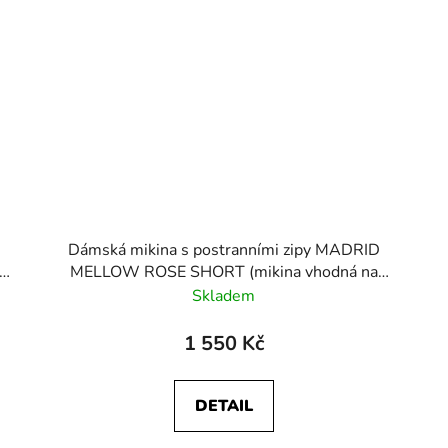
D
Dámská mikina s postranními zipy MADRID
MELLOW ROSE SHORT (mikina vhodná na
kojení i jako těhotenská)
Skladem
1 550 Kč
DETAIL