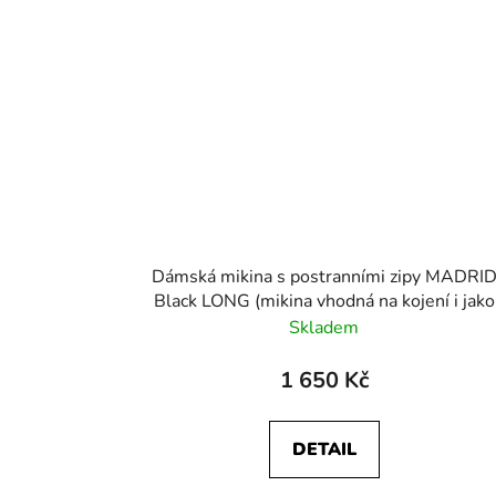
Dámská mikina s postranními zipy MADRI
Black LONG (mikina vhodná na kojení i jako
těhotenská)
Skladem
1 650 Kč
DETAIL