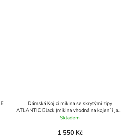
SE
Dámská Kojicí mikina se skrytými zipy
ATLANTIC Black (mikina vhodná na kojení i jako
těhotenská)
Skladem
1 550 Kč