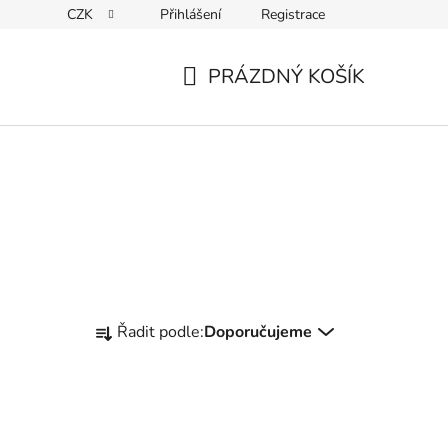
CZK
Přihlášení
Registrace
ky ochrany osobních údajů
PRÁZDNÝ KOŠÍK
NÁKUPNÍ
KOŠÍK
Ř
Řadit podle:
Doporučujeme
a
z
e
n
í