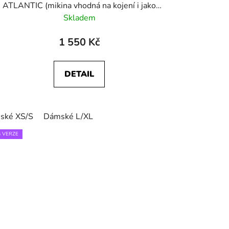
ATLANTIC (mikina vhodná na kojení i jako
těhotenská)
Skladem
1 550 Kč
DETAIL
ské XS/S
Dámské L/XL
 VERZE