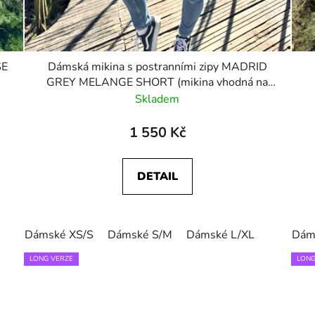
SE
Dámská mikina s postranními zipy MADRID
GREY MELANGE SHORT (mikina vhodná na
kojení i jako těhotenská)
Skladem
1 550 Kč
DETAIL
Dámské XS/S
Dámské S/M
Dámské L/XL
Dám
LONG VERZE
LONG