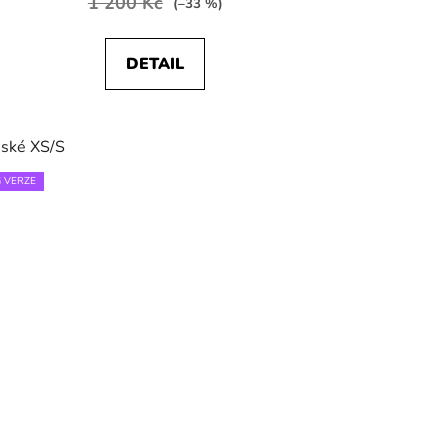
1 200 Kč
(–33 %)
DETAIL
ské XS/S
 VERZE