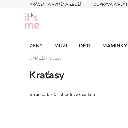
Přejít
VRÁCENÍ A VÝMĚNA ZBOŽÍ
DOPRAVA A PLAT
na
obsah
ŽENY
MUŽI
DĚTI
MAMINKY
Domů
/
MUŽI
/
Kraťasy
Kraťasy
Stránka
1
z
1
-
2
položek celkem