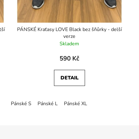
PÁNSKÉ Kraťasy LOVE Black bez šňůrky - delší
verze
Skladem
590 Kč
DETAIL
Pánské S
Pánské L
Pánské XL
O
v
l
á