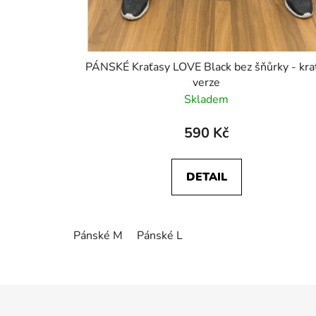
PÁNSKÉ Kraťasy LOVE Black bez šňůrky - kratší
verze
Skladem
590 Kč
DETAIL
Pánské M
Pánské L
Z