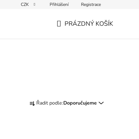
CZK
Přihlášení
Registrace
ky ochrany osobních údajů
PRÁZDNÝ KOŠÍK
NÁKUPNÍ
KOŠÍK
Ř
Řadit podle:
Doporučujeme
a
z
e
n
í