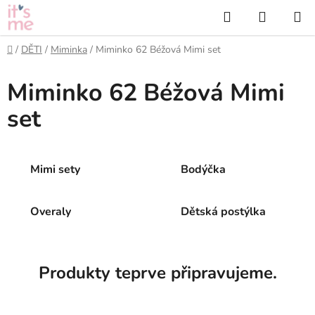
Přejít
Hledat
NÁKUP
na
KOŠÍK
obsah
Domů
/
DĚTI
/
Miminka
/
Miminko 62 Béžová Mimi set
Miminko 62 Béžová Mimi
set
Mimi sety
Bodýčka
Overaly
Dětská postýlka
Produkty teprve připravujeme.