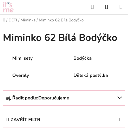
Přejít
Hledat
NÁKUP
na
KOŠÍK
obsah
Domů
/
DĚTI
/
Miminka
/
Miminko 62 Bílá Bodýčko
Miminko 62 Bílá Bodýčko
Mimi sety
Bodýčka
Overaly
Dětská postýlka
Ř
Řadit podle:
Doporučujeme
a
z
e
ZAVŘÍT FILTR
n