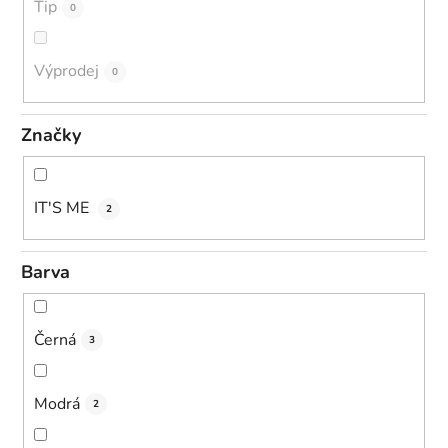
Tip
0
Výprodej
0
Značky
IT'S ME
2
Barva
Černá
3
Modrá
2