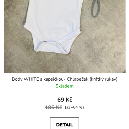
ů
Body WHITE s kapsičkou- Chlapeček (krátký rukáv)
Skladem
69 Kč
185 Kč
(až –64 %)
DETAIL