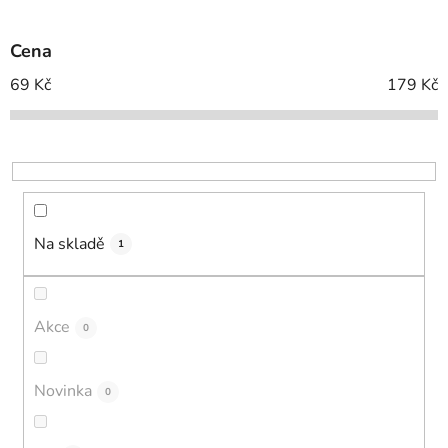
í
p
Cena
r
o
69
Kč
179
Kč
d
u
k
t
ů
Na skladě
1
Akce
0
Novinka
0