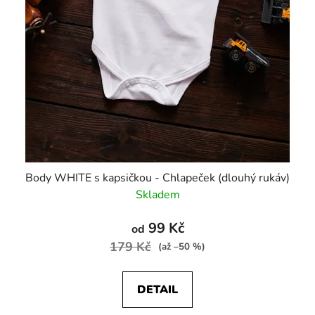
Body WHITE s kapsičkou - Chlapeček (dlouhý rukáv)
Skladem
99 Kč
od
179 Kč
(až –50 %)
DETAIL