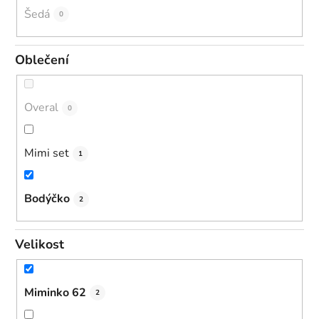
Šedá
0
Oblečení
Overal
0
Mimi set
1
Bodýčko
2
Velikost
Miminko 62
2