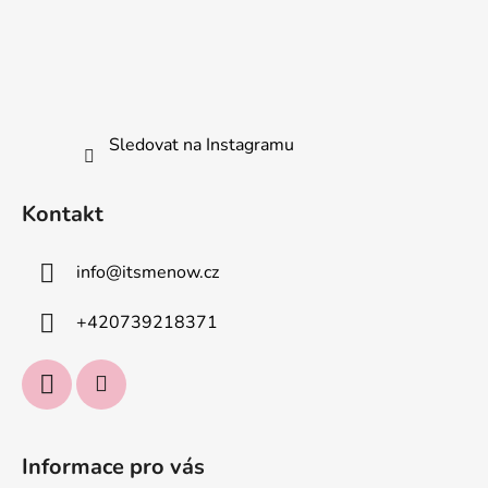
p
i
s
u
Sledovat na Instagramu
Kontakt
info
@
itsmenow.cz
+420739218371
Informace pro vás