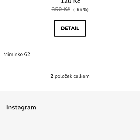
120 Kč
350 Kč
(–65 %)
DETAIL
Miminko 62
2
položek celkem
O
v
l
Z
á
á
d
Instagram
p
a
a
c
t
í
p
í