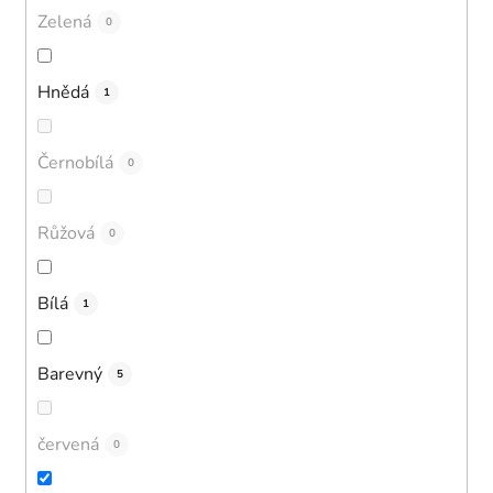
Zelená
0
Hnědá
1
Černobílá
0
Růžová
0
Bílá
1
Barevný
5
červená
0