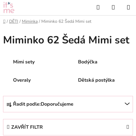
Přejít
Hledat
NÁKUP
na
KOŠÍK
obsah
Domů
/
DĚTI
/
Miminka
/
Miminko 62 Šedá Mimi set
Miminko 62 Šedá Mimi set
Mimi sety
Bodýčka
Overaly
Dětská postýlka
Ř
Řadit podle:
Doporučujeme
a
z
e
ZAVŘÍT FILTR
n