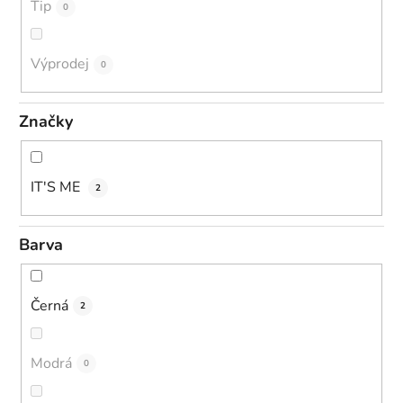
Tip
0
Výprodej
0
Značky
IT'S ME
2
Barva
Černá
2
Modrá
0