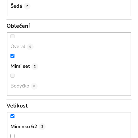
Šedá
2
Oblečení
Overal
0
Mimi set
2
Bodýčko
0
Velikost
Miminko 62
2