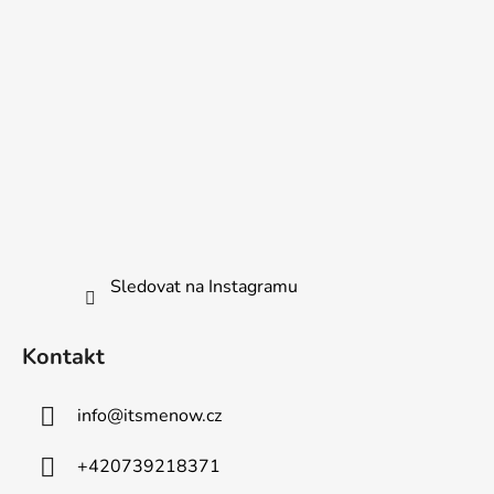
r
v
k
y
v
ý
p
i
s
u
Sledovat na Instagramu
Kontakt
info
@
itsmenow.cz
+420739218371