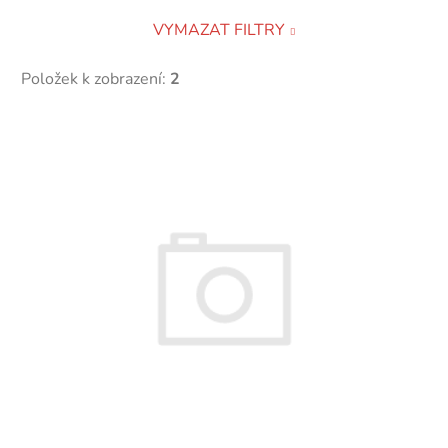
VYMAZAT FILTRY
Položek k zobrazení:
2
V
ý
p
i
s
p
r
o
d
u
k
t