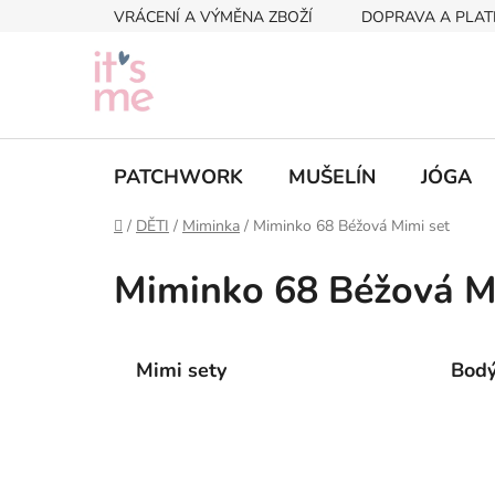
Přejít
VRÁCENÍ A VÝMĚNA ZBOŽÍ
DOPRAVA A PLAT
na
obsah
PATCHWORK
MUŠELÍN
JÓGA
Domů
/
DĚTI
/
Miminka
/
Miminko 68 Béžová Mimi set
Miminko 68 Béžová M
Mimi sety
Bod