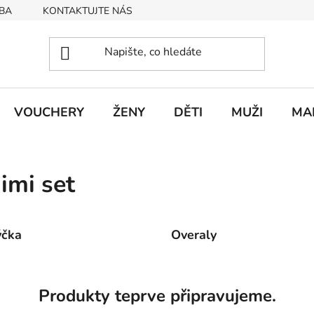
BA
KONTAKTUJTE NÁS
Obchodní podmínky
Podmín
VOUCHERY
ŽENY
DĚTI
MUŽI
MA
imi set
ýčka
Overaly
Produkty teprve připravujeme.