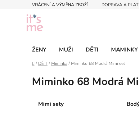
Přejít
VRÁCENÍ A VÝMĚNA ZBOŽÍ
DOPRAVA A PLAT
na
obsah
ŽENY
MUŽI
DĚTI
MAMINKY
Domů
/
DĚTI
/
Miminka
/
Miminko 68 Modrá Mimi set
Miminko 68 Modrá Mi
Mimi sety
Bod