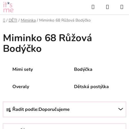
Přejít
Hledat
NÁKUP
na
KOŠÍK
obsah
Domů
/
DĚTI
/
Miminka
/
Miminko 68 Růžová Bodýčko
Miminko 68 Růžová
Bodýčko
Mimi sety
Bodýčka
Overaly
Dětská postýlka
Ř
Řadit podle:
Doporučujeme
a
z
e