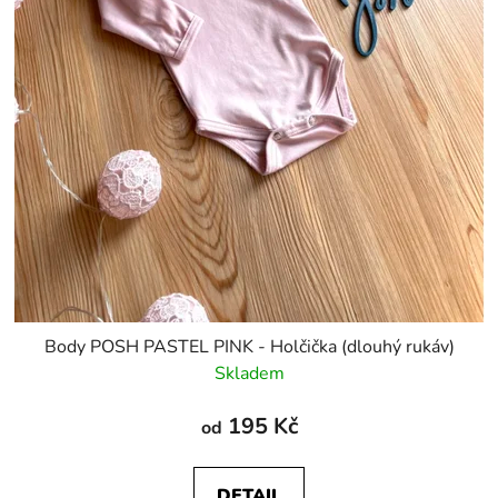
t
ů
Body POSH PASTEL PINK - Holčička (dlouhý rukáv)
Skladem
195 Kč
od
DETAIL