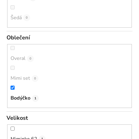
Šedá
0
Oblečení
Overal
0
Mimi set
0
Bodýčko
1
Velikost
Miminko 62