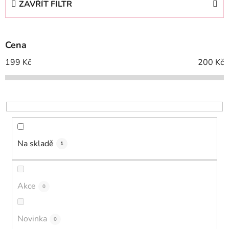
ZAVŘÍT FILTR
n
í
p
Cena
r
o
199
Kč
200
Kč
d
u
k
t
ů
Na skladě
1
Akce
0
Novinka
0