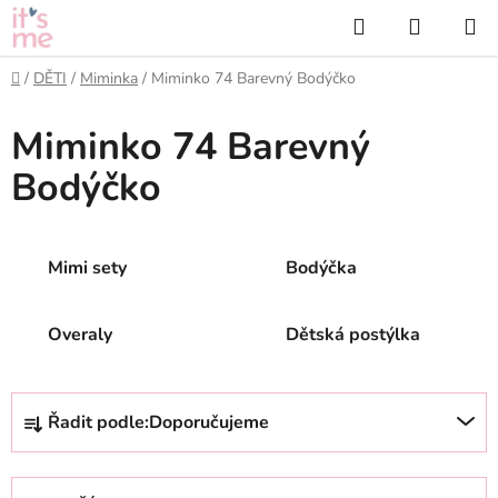
Přejít
Hledat
NÁKUP
na
KOŠÍK
obsah
Domů
/
DĚTI
/
Miminka
/
Miminko 74 Barevný Bodýčko
Miminko 74 Barevný
Bodýčko
Mimi sety
Bodýčka
Overaly
Dětská postýlka
Ř
Řadit podle:
Doporučujeme
a
z
e