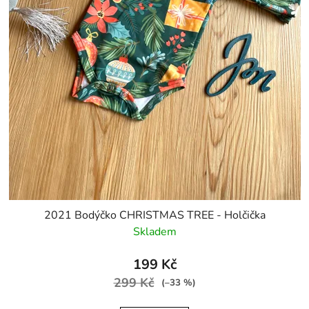
t
ů
2021 Bodýčko CHRISTMAS TREE - Holčička
Skladem
199 Kč
299 Kč
(–33 %)