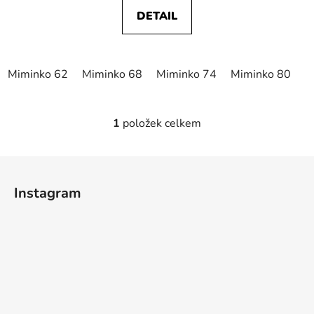
DETAIL
Miminko 62
Miminko 68
Miminko 74
Miminko 80
1
položek celkem
O
v
l
Z
á
á
d
Instagram
p
a
a
c
t
í
p
í
r
v
k