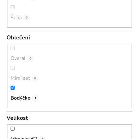
Šedá
0
Oblečení
Overal
0
Mimi set
0
Bodýčko
1
Velikost
Miminko 62