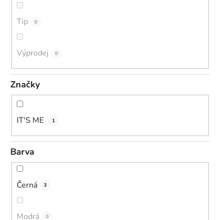
Tip
0
Výprodej
0
Značky
IT'S ME
1
Barva
Černá
3
Modrá
0