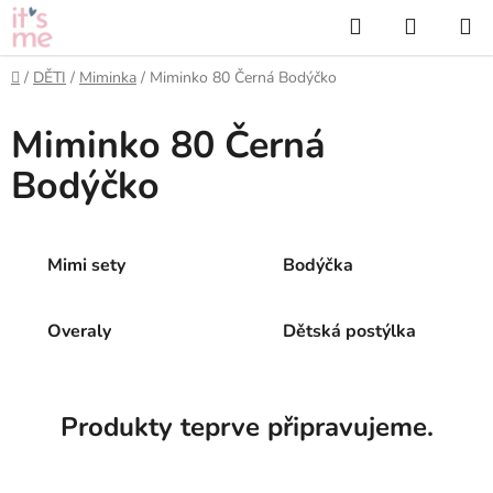
Přejít
Hledat
NÁKUP
na
KOŠÍK
obsah
Domů
/
DĚTI
/
Miminka
/
Miminko 80 Černá Bodýčko
Miminko 80 Černá
Bodýčko
Mimi sety
Bodýčka
Overaly
Dětská postýlka
Produkty teprve připravujeme.