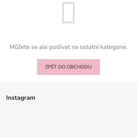
Můžete se ale podívat na ostatní kategorie.
ZPĚT DO OBCHODU
Z
á
Instagram
p
a
t
í