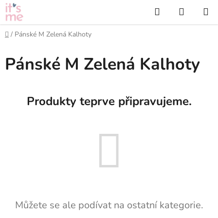
Přejít
Hledat
NÁKUP
na
KOŠÍK
obsah
Domů
/
Pánské M Zelená Kalhoty
Pánské M Zelená Kalhoty
Produkty teprve připravujeme.
Můžete se ale podívat na ostatní kategorie.