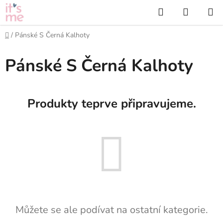
Přejít
Hledat
NÁKUP
na
KOŠÍK
obsah
Domů
/
Pánské S Černá Kalhoty
Pánské S Černá Kalhoty
Produkty teprve připravujeme.
Můžete se ale podívat na ostatní kategorie.