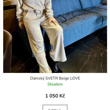
t
ů
Dámský SVETR Beige LOVE
Skladem
1 050 Kč