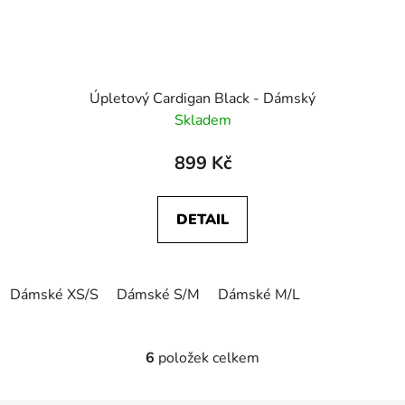
Úpletový Cardigan Black - Dámský
Skladem
899 Kč
DETAIL
Dámské XS/S
Dámské S/M
Dámské M/L
6
položek celkem
O
v