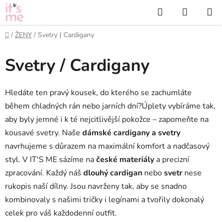
Přejít
Hledat
NÁKUP
na
KOŠÍK
obsah
Domů
/
ŽENY
/
Svetry | Cardigany
Svetry / Cardigany
Hledáte ten pravý kousek, do kterého se zachumláte
během chladných rán nebo jarních dní?
Úplety vybíráme tak,
aby byly jemné i k té nejcitlivější pokožce – zapomeňte na
kousavé svetry. Naše
dámské cardigany a svetry
navrhujeme s důrazem na maximální komfort a nadčasový
styl. V IT'S ME sázíme na
české materiály
a precizní
zpracování. Každý náš
dlouhý cardigan
nebo
svetr
nese
rukopis naší dílny. Jsou navrženy tak, aby se snadno
kombinovaly s našimi tričky i legínami a tvořily dokonalý
celek pro váš každodenní outfit.