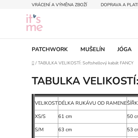
Přejít
VRÁCENÍ A VÝMĚNA ZBOŽÍ
DOPRAVA A PLAT
na
obsah
PATCHWORK
MUŠELÍN
JÓGA
Domů
/
TABULKA VELIKOSTÍ: Softshellový kabát FANCY
TABULKA VELIKOSTÍ: 
VELIKOST
DÉLKA RUKÁVU OD RAMENE
ŠÍŘ
XS/S
61 cm
50 c
S/M
63 cm
53 c