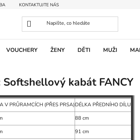
BA
KONTAKTUJTE NÁS
Obchodní podmínky
Podmín
VOUCHERY
ŽENY
DĚTI
MUŽI
MA
Softshellový kabát FANCY
KA V PRŮRAMCÍCH (PŘES PRSA)
DÉLKA PŘEDNÍHO DÍLU
m
88 cm
m
91 cm