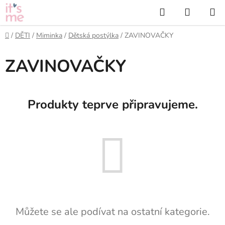
Přejít
Hledat
NÁKUP
na
KOŠÍK
obsah
Domů
/
DĚTI
/
Miminka
/
Dětská postýlka
/
ZAVINOVAČKY
ZAVINOVAČKY
Produkty teprve připravujeme.
Můžete se ale podívat na ostatní kategorie.