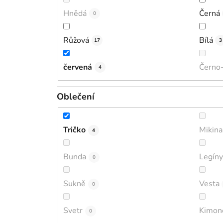
Hnědá
Černá
0
Růžová
Bílá
17
3
červená
Černo-
4
Oblečení
Tričko
Mikina
4
Bunda
Legíny
0
Sukně
Vesta
0
Svetr
Kimon
0