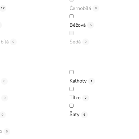
Černobílá
17
0
Béžová
5
bílá
Šedá
0
0
Kalhoty
0
1
Tílko
0
2
Šaty
0
6
o
0