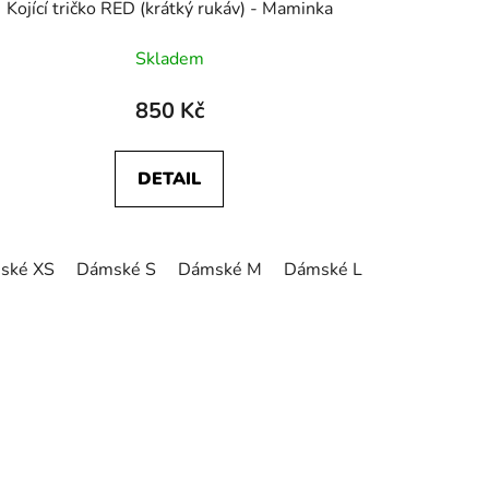
Kojící tričko RED (krátký rukáv) - Maminka
Skladem
850 Kč
DETAIL
ské XS
ské XL
Dámské S
Dámské M
Dámské L
Dámské XL