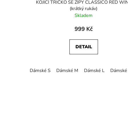
KOJICÍ TRIČKO SE ZIPY CLASSICO RED WI
(krátký rukáv)
Skladem
999 Kč
DETAIL
Dámské S
Dámské M
Dámské L
Dámské