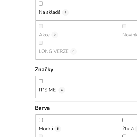
Na skladě
4
Akce
Novin
0
LONG VERZE
0
Značky
IT'S ME
4
Barva
Modrá
Žlutá
5