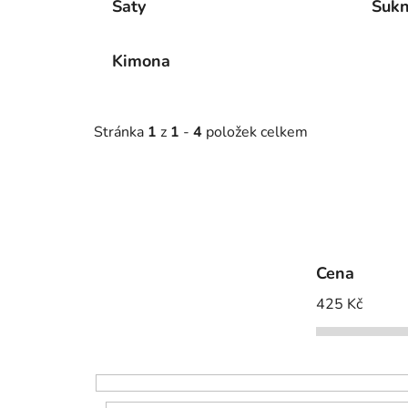
Šaty
Suk
Kimona
Stránka
1
z
1
-
4
položek celkem
Cena
425
Kč