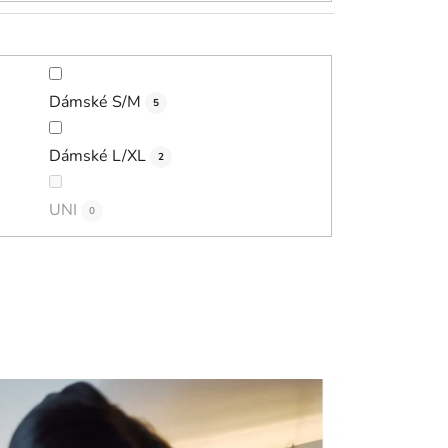
Dámské S/M
5
Dámské L/XL
2
UNI
0