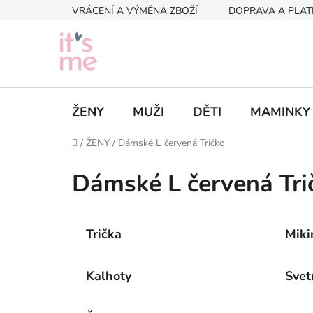
Přejít
VRÁCENÍ A VÝMĚNA ZBOŽÍ
DOPRAVA A PLAT
na
obsah
ŽENY
MUŽI
DĚTI
MAMINKY
Domů
/
ŽENY
/
Dámské L červená Tričko
Dámské L červená Tri
Trička
Miki
Kalhoty
Svet