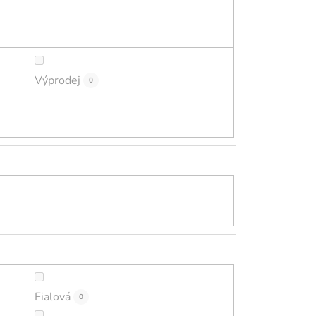
ů
Výprodej
0
Fialová
0