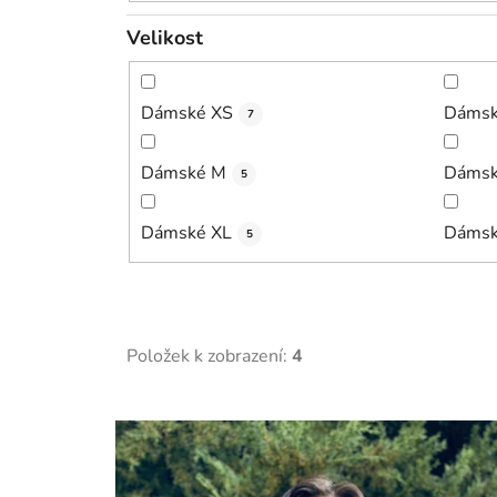
Velikost
Dámské XS
Dámsk
7
Dámské M
Dámsk
5
Dámské XL
Dámsk
5
Položek k zobrazení:
4
V
ý
p