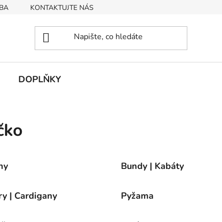
BA
KONTAKTUJTE NÁS
Obchodní podmínky
Podmín
DOPLŇKY
čko
ny
Bundy | Kabáty
ry | Cardigany
Pyžama