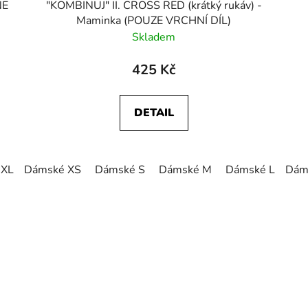
NE
"KOMBINUJ" II. CROSS RED (krátký rukáv) -
Maminka (POUZE VRCHNÍ DÍL)
Skladem
425 Kč
DETAIL
 XL
Dámské XS
Dámské S
Dámské M
Dámské L
Dám
Dám