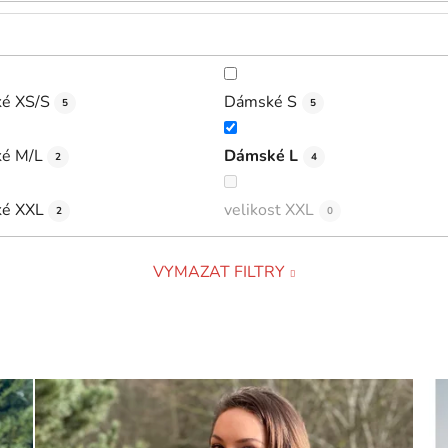
é XS/S
Dámské S
5
5
é M/L
Dámské L
2
4
é XXL
velikost XXL
2
0
VYMAZAT FILTRY