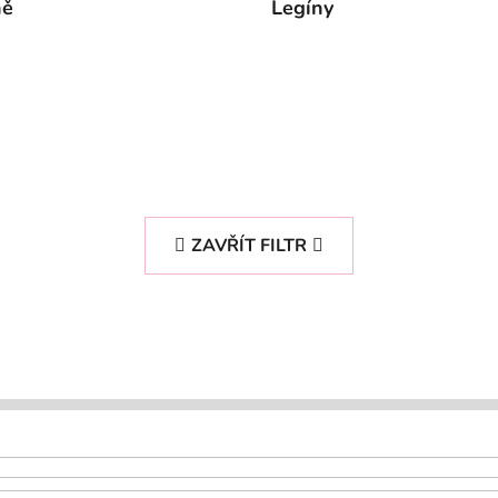
ně
Legíny
ZAVŘÍT FILTR