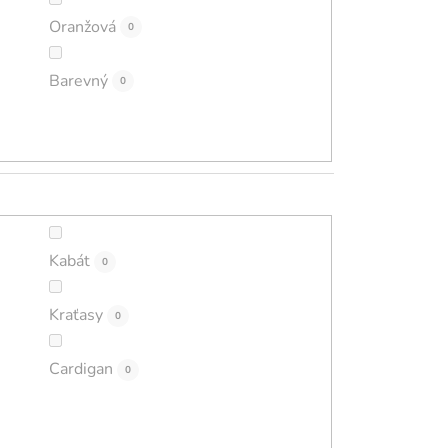
Oranžová
0
Barevný
0
Kabát
0
Kraťasy
0
Cardigan
0