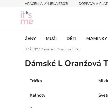
Přejít
VRÁCENÍ A VÝMĚNA ZBOŽÍ
DOPRAVA A PLAT
na
obsah
ŽENY
MUŽI
DĚTI
MAMINKY
Domů
/
ŽENY
/
Dámské L Oranžová Tričko
Dámské L Oranžová T
Trička
Miki
Kalhoty
Svet