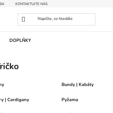
BA
KONTAKTUJTE NÁS
Obchodní podmínky
Podmín
DOPLŇKY
ričko
ny
Bundy | Kabáty
ry | Cardigany
Pyžama