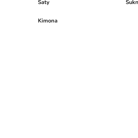
Šaty
Suk
Kimona