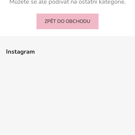
Můžete se ale podívat na ostatní kategorie.
ZPĚT DO OBCHODU
Z
á
Instagram
p
a
t
í