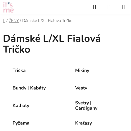
Přejít
Hledat
NÁKUP
na
KOŠÍK
obsah
Domů
/
ŽENY
/
Dámské L/XL Fialová Tričko
Dámské L/XL Fialová
Tričko
Trička
Mikiny
Bundy | Kabáty
Vesty
Svetry |
Kalhoty
Cardigany
Pyžama
Kraťasy