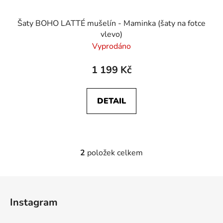
Šaty BOHO LATTÉ mušelín - Maminka (šaty na fotce
vlevo)
Vyprodáno
1 199 Kč
DETAIL
2
položek celkem
O
v
l
Z
á
á
d
Instagram
p
a
a