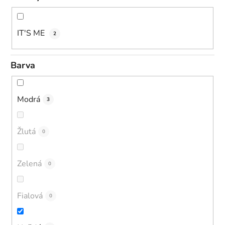
IT'S ME
2
Barva
Modrá
3
Žlutá
0
Zelená
0
Fialová
0