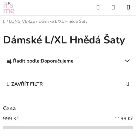
Přejít
Hledat
NÁKUP
na
KOŠÍK
obsah
Domů
/
LONG VERZE
/
Dámské L/XL Hnědá Šaty
Dámské L/XL Hnědá Šaty
Ř
Řadit podle:
Doporučujeme
a
z
e
ZAVŘÍT FILTR
n
í
p
Cena
r
o
999
Kč
1199
Kč
d
u