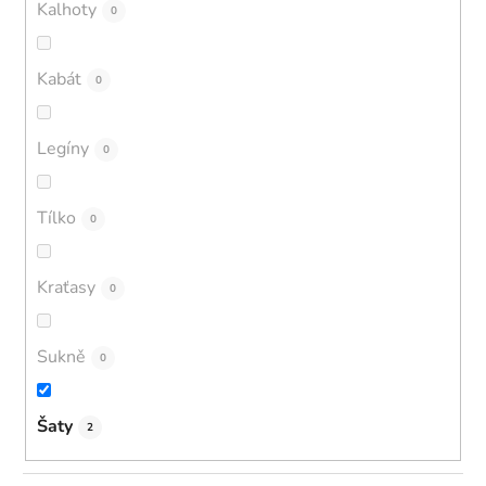
Kalhoty
0
Kabát
0
Legíny
0
Tílko
0
Kraťasy
0
Sukně
0
Šaty
2