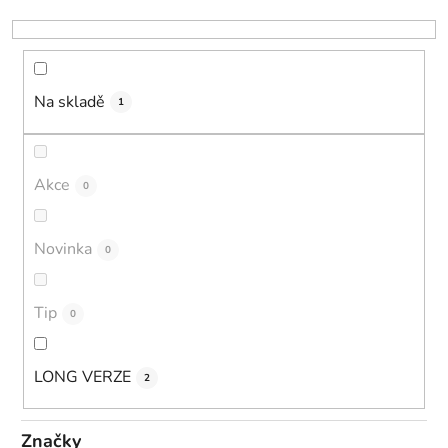
k
t
ů
Na skladě
1
Akce
0
Novinka
0
Tip
0
LONG VERZE
2
Značky