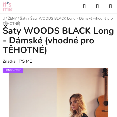
Přejít
Hledat
NÁKUP
na
KOŠÍK
obsah
Domů
/
ŽENY
/
Šaty
/
Šaty WOODS BLACK Long - Dámské (vhodné pro
TĚHOTNÉ)
Šaty WOODS BLACK Long
- Dámské (vhodné pro
TĚHOTNÉ)
Značka:
IT'S ME
LONG VERZE