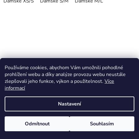
Dámské XS/S
Dámské S/M
Dámské M/L
Používáme cookies, abychom Vám umožnili pohodlné
prohlížení webu a díky analýze provozu webu neustále
zlepšovali jeho funkce, výkon a použitelnost.
Více
informací
Nastavení
Odmítnout
Souhlasím