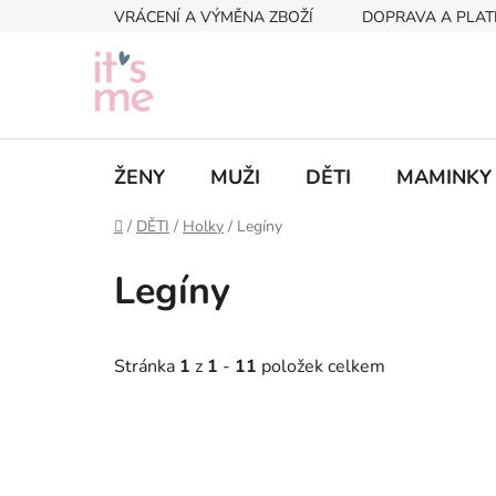
Přejít
VRÁCENÍ A VÝMĚNA ZBOŽÍ
DOPRAVA A PLAT
na
obsah
ŽENY
MUŽI
DĚTI
MAMINKY
Domů
/
DĚTI
/
Holky
/
Legíny
Legíny
Stránka
1
z
1
-
11
položek celkem