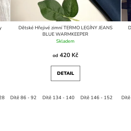
y
Dětské Hřejivé zimní TERMO LEGÍNY JEANS
D
BLUE WARMKEEPER
Skladem
420 Kč
od
DETAIL
128
Dítě 86 - 92
Dítě 134 - 140
Dítě 134 - 140
Dítě 146 - 152
Dítě 146 - 152
Dítě