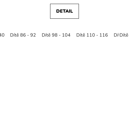
DETAIL
140
Dítě 86 - 92
Dítě 146 - 152
Dítě 98 - 104
Dítě 110 - 116
Dítě 1
Dítě