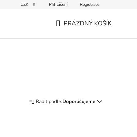
CZK
Přihlášení
Registrace
ky ochrany osobních údajů
PRÁZDNÝ KOŠÍK
NÁKUPNÍ
KOŠÍK
Ř
Řadit podle:
Doporučujeme
a
z
e
n
í