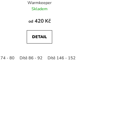
Warmkeeper
Skladem
420 Kč
od
DETAIL
22 - 128
 74 - 80
Dítě 86 - 92
Dítě 134 - 140
Dítě 146 - 152
Dítě 146 - 152