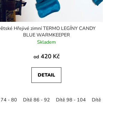
ětské Hřejivé zimní TERMO LEGÍNY CANDY
BLUE WARMKEEPER
Skladem
420 Kč
od
DETAIL
 74 - 80
Dítě 86 - 92
Dítě 98 - 104
Dítě 110 - 116
D