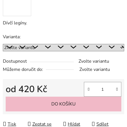
Dívčí legíny.
Varianta:
Dostupnost
Zvolte variantu
Můžeme doručit do:
Zvolte variantu
od
420 Kč
Měrná cena:
DO KOŠÍKU
Tisk
Zeptat se
Hlídat
Sdílet