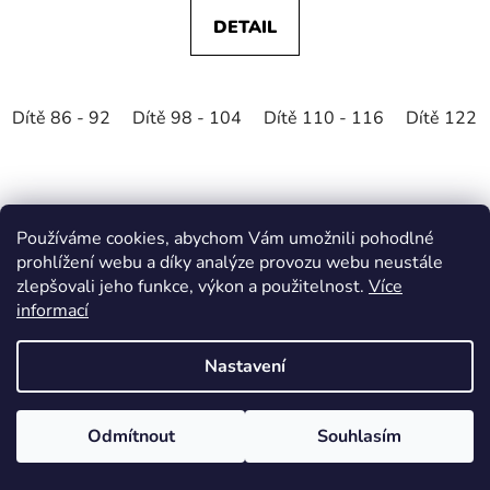
DETAIL
Dítě 86 - 92
Dítě 98 - 104
Dítě 110 - 116
Dítě 122 
Používáme cookies, abychom Vám umožnili pohodlné
prohlížení webu a díky analýze provozu webu neustále
zlepšovali jeho funkce, výkon a použitelnost.
Více
informací
Nastavení
Odmítnout
Souhlasím