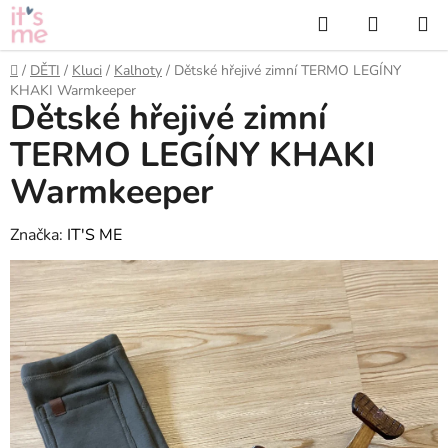
Přejít
Hledat
NÁKUP
na
KOŠÍK
obsah
Domů
/
DĚTI
/
Kluci
/
Kalhoty
/
Dětské hřejivé zimní TERMO LEGÍNY
KHAKI Warmkeeper
Dětské hřejivé zimní
TERMO LEGÍNY KHAKI
Warmkeeper
Značka:
IT'S ME