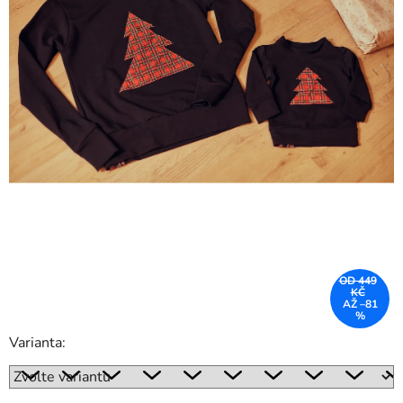
OD 449
KČ
AŽ –81
%
Varianta: