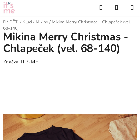
Přejít
Hledat
NÁKUP
na
KOŠÍK
obsah
Domů
/
DĚTI
/
Kluci
/
Mikiny
/
Mikina Merry Christmas - Chlapeček (vel.
68-140)
Mikina Merry Christmas -
Chlapeček (vel. 68-140)
Značka:
IT'S ME