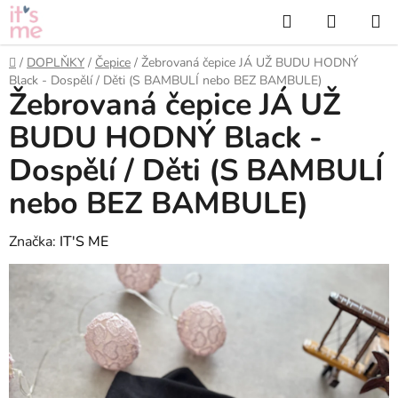
Přejít
Hledat
NÁKUP
na
KOŠÍK
obsah
Domů
/
DOPLŇKY
/
Čepice
/
Žebrovaná čepice JÁ UŽ BUDU HODNÝ
Black - Dospělí / Děti (S BAMBULÍ nebo BEZ BAMBULE)
Žebrovaná čepice JÁ UŽ
BUDU HODNÝ Black -
Dospělí / Děti (S BAMBULÍ
nebo BEZ BAMBULE)
Značka:
IT'S ME