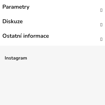
Parametry
Diskuze
Ostatní informace
Z
á
Instagram
p
a
t
í